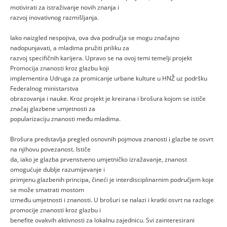
motivirati za istraživanje novih znanja i
razvoj inovativnog razmišljanja.
Iako naizgled nespojiva, ova dva područja se mogu značajno
nadopunjavati, a mladima pružiti priliku za
razvoj specifičnih karijera. Upravo se na ovoj temi temelji projekt
Promocija znanosti kroz glazbu koji
implementira Udruga za promicanje urbane kulture u HNŽ uz podršku
Federalnog ministarstva
obrazovanja i nauke. Kroz projekt je kreirana i brošura kojom se ističe
značaj glazbene umjetnosti za
popularizaciju znanosti među mladima.
Brošura predstavlja pregled osnovnih pojmova znanosti i glazbe te osvrt
na njihovu povezanost. Ističe
da, iako je glazba prvenstveno umjetničko izražavanje, znanost
omogućuje dublje razumijevanje i
primjenu glazbenih principa, čineći je interdisciplinarnim područjem koje
se može smatrati mostom
između umjetnosti i znanosti. U brošuri se nalazi i kratki osvrt na razloge
promocije znanosti kroz glazbu i
benefite ovakvih aktivnosti za lokalnu zajednicu. Svi zainteresirani