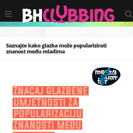
Saznajte kako glazba može popularizirati
znanost među mladima