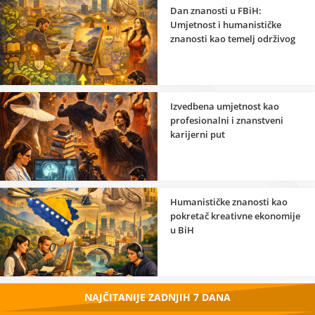
Dan znanosti u FBiH:
Umjetnost i humanističke
znanosti kao temelj održivog
razvoja
Izvedbena umjetnost kao
profesionalni i znanstveni
karijerni put
Humanističke znanosti kao
pokretač kreativne ekonomije
u BiH
NAJČITANIJE ZADNJIH 7 DANA