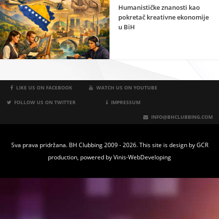
Humanističke znanosti kao
pokretač kreativne ekonomije
u BiH
LIKE US ON FACEBOOK
WATCH US ON YOUTUBE
FOLLOW US ON TWITTER
IMPRESSUM
INFO@BHCLUBBING.COM
Sva prava pridržana. BH Clubbing 2009 - 2026. This site is design by
GCR
production
, powered by
Vinis-WebDeveloping