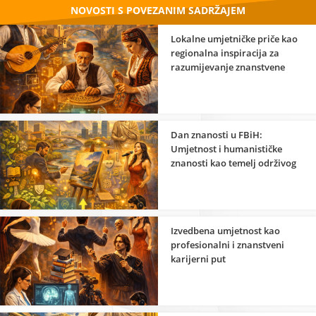
NOVOSTI S POVEZANIM SADRŽAJEM
Lokalne umjetničke priče kao
regionalna inspiracija za
razumijevanje znanstvene
strane umjetnosti
Dan znanosti u FBiH:
Umjetnost i humanističke
znanosti kao temelj održivog
razvoja
Izvedbena umjetnost kao
profesionalni i znanstveni
karijerni put