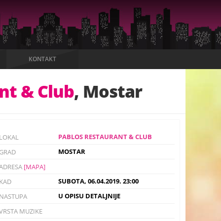
KONTAKT
nt & Club
, Mostar
PABLOS RESTAURANT & CLUB
LOKAL
MOSTAR
GRAD
ADRESA
[MAPA]
SUBOTA, 06.04.2019. 23:00
KAD
U OPISU DETALJNIJE
NASTUPA
VRSTA MUZIKE