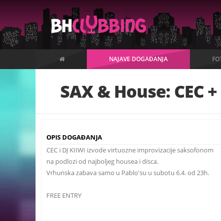
NAJAVE DOGAĐANJA
FO
SAX & House: CEC +
OPIS DOGAĐANJA
CEC i DJ KIIWI izvode virtuozne improvizacije saksofonom
na podlozi od najboljeg housea i disca.
Vrhunska zabava samo u Pablo'su u subotu 6.4. od 23h.
FREE ENTRY