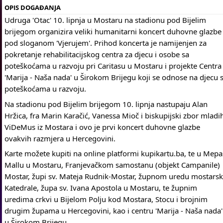
OPIS DOGAĐANJA
Udruga 'Otac' 10. lipnja u Mostaru na stadionu pod Bijelim
brijegom organizira veliki humanitarni koncert duhovne glazbe
pod sloganom 'Vjerujem'. Prihod koncerta je namijenjen za
pokretanje rehabilitacijskog centra za djecu i osobe sa
poteškoćama u razvoju pri Caritasu u Mostaru i projekte Centra
'Marija - Naša nada' u Širokom Brijegu koji se odnose na djecu 
poteškoćama u razvoju.
Na stadionu pod Bijelim brijegom 10. lipnja nastupaju Alan
Hržica, fra Marin Karačić, Vanessa Mioč i biskupijski zbor mladi
ViDeMus iz Mostara i ovo je prvi koncert duhovne glazbe
ovakvih razmjera u Hercegovini.
Karte možete kupiti na online platformi kupikartu.ba, te u Mepa
Mallu u Mostaru, Franjevačkom samostanu (objekt Campanile)
Mostar, župi sv. Mateja Rudnik-Mostar, župnom uredu mostars
Katedrale, župa sv. Ivana Apostola u Mostaru, te župnim
uredima crkvi u Bijelom Polju kod Mostara, Stocu i brojnim
drugim župama u Hercegovini, kao i centru 'Marija - Naša nada'
u Širokom Brijegu.