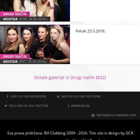
DRUGI NAČIN
MOSTAR
(SUB, 26.05.2018.)
Petak 25.5.2018.
DRUGI NAČIN
MOSTAR
(PET, 25.05.2018.)
Ostale galerije iz Drugi način (822)
LIKE US ON FACEBOOK
WATCH US ON YOUTUBE
FOLLOW US ON TWITTER
IMPRESSUM
INFO@BHCLUBBING.COM
Sva prava pridržana. BH Clubbing 2009 - 2026. This site is design by
GCR