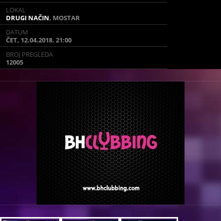
LOKAL
LOKAL
DRUGI NAČIN
DRUGI NAČIN
, MOSTAR
, MOSTAR
DATUM
DATUM
ČET, 12.04.2018. 21:00
ČET, 12.04.2018. 21:00
BROJ PREGLEDA
BROJ PREGLEDA
12005
12005