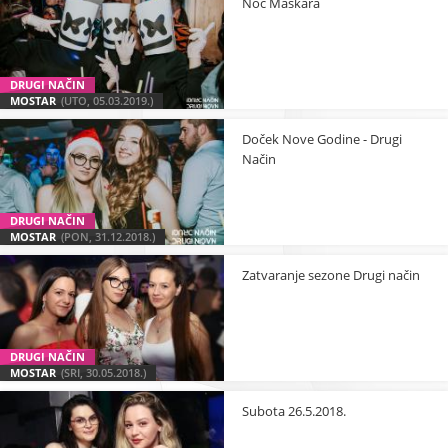
Noć Maškara
DRUGI NAČIN
MOSTAR
(UTO, 05.03.2019.)
Doček Nove Godine - Drugi
Način
DRUGI NAČIN
MOSTAR
(PON, 31.12.2018.)
Zatvaranje sezone Drugi način
DRUGI NAČIN
MOSTAR
(SRI, 30.05.2018.)
Subota 26.5.2018.