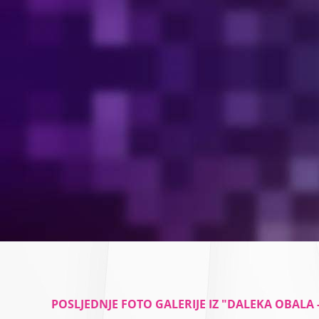
POSLJEDNJE FOTO GALERIJE IZ "DALEKA OBALA 