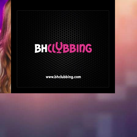
▪️
Besplatan
FOTO: BOnk Studio