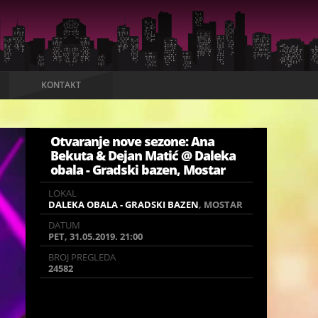
KONTAKT
Otvaranje nove sezone: Ana
Bekuta & Dejan Matić @ Daleka
obala - Gradski bazen, Mostar
LOKAL
LOKAL
DALEKA OBALA - GRADSKI BAZEN
DALEKA OBALA - GRADSKI BAZEN
, MOSTAR
, MOSTAR
DATUM
DATUM
PET, 31.05.2019. 21:00
PET, 31.05.2019. 21:00
BROJ PREGLEDA
BROJ PREGLEDA
24582
24582
🌅
▪️
▪️
Every summer has a story
31|05 Otvorenje
🥂
nove sezone
▪️
DEJAN MATIĆ *** ANA BEKUTA
#
live
Ulaz