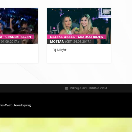
A - GRADSKI BAZEN
DALEKA OBALA - GRADSKI BAZEN
 01.09.2017.)
MOSTAR
(ČET, 24.08.2017.)
DJ Night
INFO@BHCLUBBING.COM
nis-WebDeveloping