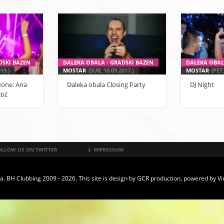
DSKI BAZEN
DALEKA OBALA - GRADSKI BAZEN
DALEKA OBAL
19.)
MOSTAR
(SUB, 16.09.2017.)
MOSTAR
(PET,
zone: Ana
Daleka obala Closing Party
DJ Night
tić
LLOW US ON TWITTER
IMPRESSUM
a. BH Clubbing 2009 - 2026. This site is design by
GCR production
, powered by
Vi