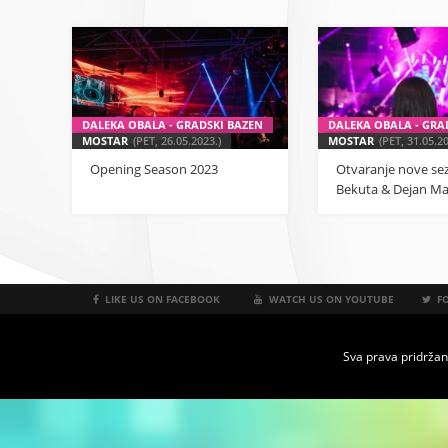
DALEKA OBALA - GRADSKI BAZEN
DALEKA OBALA - GRA
MOSTAR
(PET, 26.05.2023.)
MOSTAR
(PET, 31.05.20
Opening Season 2023
Otvaranje nove se
Bekuta & Dejan Ma
LIKE US ON FACEBOOK
WATCH US ON YOUTUBE
FO
Sva prava pridržan