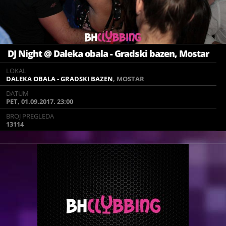
DJ Night @ Daleka obala - Gradski bazen, Mostar
LOKAL
LOKAL
DALEKA OBALA - GRADSKI BAZEN
DALEKA OBALA - GRADSKI BAZEN
, MOSTAR
, MOSTAR
DATUM
DATUM
PET, 01.09.2017. 23:00
PET, 01.09.2017. 23:00
BROJ PREGLEDA
BROJ PREGLEDA
13114
13114
Mostar 1.9.2017. Petak
Daleka Obala
DJ BAYRINHO
Vidimo se :)