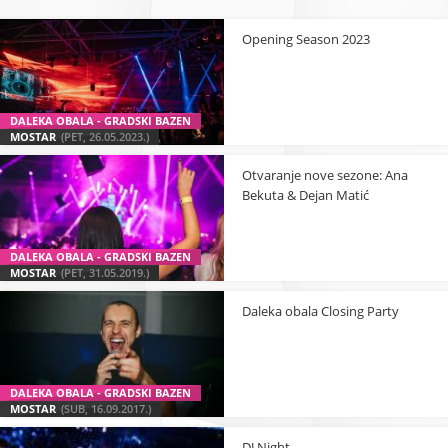
Opening Season 2023
DALEKA OBALA - GRADSKI BAZEN
MOSTAR
(PET, 26.05.2023.)
Otvaranje nove sezone: Ana
Bekuta & Dejan Matić
DALEKA OBALA - GRADSKI BAZEN
MOSTAR
(PET, 31.05.2019.)
Daleka obala Closing Party
DALEKA OBALA - GRADSKI BAZEN
MOSTAR
(SUB, 16.09.2017.)
DJ Night