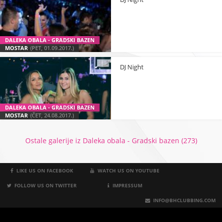
DALEKA OBALA - GRADSKI BAZEN
MOSTAR
(PET, 01.09.2017.)
DJ Night
DALEKA OBALA - GRADSKI BAZEN
MOSTAR
(ČET, 24.08.2017.)
Ostale galerije iz Daleka obala - Gradski bazen (273)
LIKE US ON FACEBOOK
WATCH US ON YOUTUBE
FOLLOW US ON TWITTER
IMPRESSUM
INFO@BHCLUBBING.COM