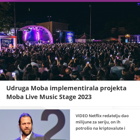
Udruga Moba implementirala projekta
Moba Live Music Stage 2023
VIDEO Netflix redatelju dao
milijune za seriju, on ih
potrošio na kriptovalute i
skupe aute