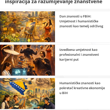
inspiracija za razumijevanje znanstvene
strane umjetnosti
Dan znanosti u FBiH:
Umjetnost i humanističke
znanosti kao temelj održivog
razvoja
Izvedbena umjetnost kao
profesionalni i znanstveni
karijerni put
Humanističke znanosti kao
pokretač kreativne ekonomije
u BiH