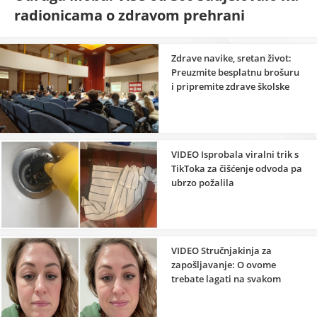
radionicama o zdravom prehrani
Zdrave navike, sretan život:
Preuzmite besplatnu brošuru
i pripremite zdrave školske
užine
VIDEO Isprobala viralni trik s
TikToka za čišćenje odvoda pa
ubrzo požalila
VIDEO Stručnjakinja za
zapošljavanje: O ovome
trebate lagati na svakom
razgovoru za posao