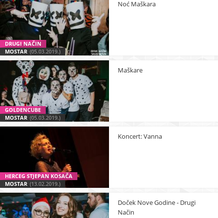
Noć Maškara
DRUGI NAČIN
MOSTAR
(05.03.2019.)
Maškare
GOLDENCUBE
MOSTAR
(05.03.2019.)
Koncert: Vanna
HERCEG STJEPAN KOSAČA
MOSTAR
(13.02.2019.)
Doček Nove Godine - Drugi
Način