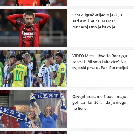
Srpski igrač vrijedio je 60, a
sad 8 mil. eura. Marca:
Nevjerojatno je kako je
nestao
VIDEO Messi uhvatio Rodryga
za vrat: Mi smo kukavice? Ne,
svjetski prvaci. Pazi što melješ
Osvojili su samo 1 bod, imaju
gol-razliku -20, a i dalje mogu
na Euro