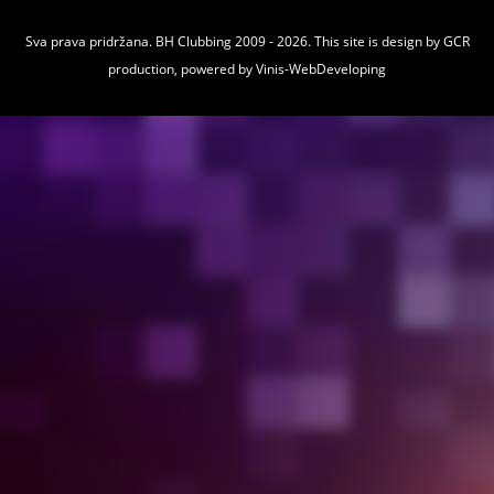
Sva prava pridržana. BH Clubbing 2009 - 2026. This site is design by
GCR
production
, powered by
Vinis-WebDeveloping