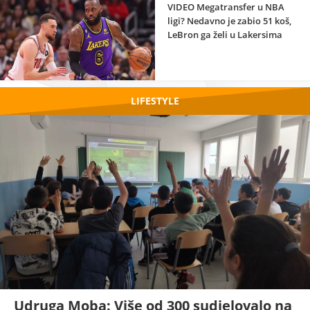
VIDEO Megatransfer u NBA
ligi? Nedavno je zabio 51 koš,
LeBron ga želi u Lakersima
LIFESTYLE
Udruga Moba: Više od 300 sudjelovalo na