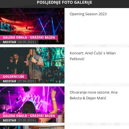
POSLJEDNJE FOTO GALERIJE
Opening Season 2023
DALEKA OBALA - GRADSKI BAZEN
MOSTAR
(26.05.2023.)
Koncert: Anid Ćušić x Milan
Petković
GOLDENCUBE
MOSTAR
(21.04.2023.)
Otvaranje nove sezone: Ana
Bekuta & Dejan Matić
DALEKA OBALA - GRADSKI BAZEN
MOSTAR
(31.05.2019.)